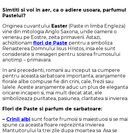
Simtiti si voi in aer, ca o adiere usoara, parfumul
Pastelui?
Originea cuvantului
Easter
(Paste in limba Engleza)
vine din mitologia Anglo Saxona, unde oamenii o
venerau pe Eostre, zeita primaverii. Astazi,
achizitionam
flori de Paste
pentru a simboliza
Renasterea Domnului Iisus Hristos, insa ele sunt
considerate si mesageri pentru sosirea frumosului
anotimp – primavara.
In anii precedenti, romanii au inceput sa cumpere
pentru aceasta sarbatoare importanta, aranjamente
florale albe compuse fie din crini, cale, frezii sau
lalele. Aceste aranjamente aduc un plus de eleganta
oricarei incaperi si, mai mult decat atat, ele
simbolizeaza puritatea, pasiunea, claritatea si invierea.
Flori de Paste si parfum de sarbatoare:
–
Crinii albi
sunt foarte frumosi si maiestuosi si se mai
spune ca aceasta floare reprezinta Invierea
Mantuitorului la trei zile dupa moartea sa. Asa se