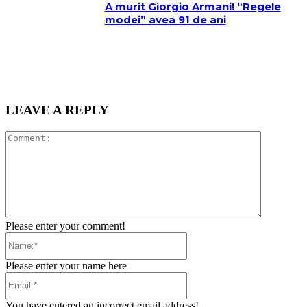
A murit Giorgio Armani! “Regele
modei” avea 91 de ani
LEAVE A REPLY
Comment:
Please enter your comment!
Name:*
Please enter your name here
Email:*
You have entered an incorrect email address!