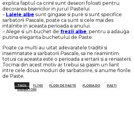
explica faptul ca crinii sunt deseori folositi pentru
decorarea bisericilor in jurul Pastelui.
–
Lalele albe
sunt gingase si pure si sunt specifice
sarbatorii Pascale, poate ca sunt si cele mai des
intalnite in aceasta perioada a anului.
– Alege si un buchet de
frezii albe
, pentru a adauga
putina eleganta buchetului de Paste.
Poate ca multi au uitat adevaratele traditii si
insemnatate a sarbatorii Pascale, sa ne reamintim
totusi ca aceasta este o perioada a iertarii si a renasterii.
Tocmai din acest motiv ar trebui sa gasim un liant
intre cele doua moduri de sarbatorire, si anume florile
de Paste.
TAGS
FLORI
FLORI DE PASTE
FLORIA.RO
PASTI
SARBATORI