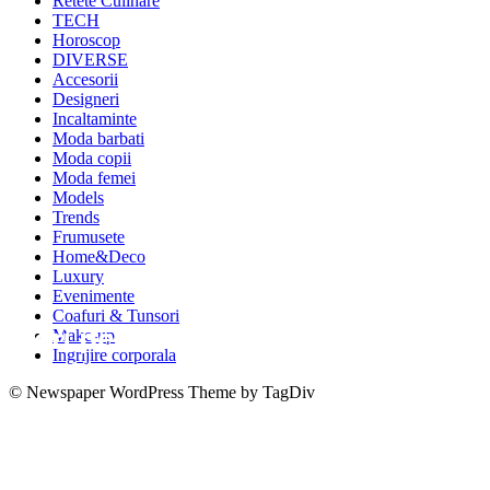
Retete Culinare
TECH
Horoscop
DIVERSE
Accesorii
Designeri
Incaltaminte
Moda barbati
Moda copii
Moda femei
Models
Trends
Frumusete
Home&Deco
Luxury
Evenimente
Coafuri & Tunsori
Flori pentru Paste, idei de
Make-up
Ingrijire corporala
aranjamente florale de Paste
© Newspaper WordPress Theme by TagDiv