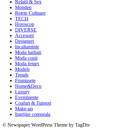
Relatii & Sex
Monden
Retete Culinare
TECH
Horoscop
DIVERSE
Accesorii
Designeri
Incaltaminte
Moda barbati
Moda copii
Moda femei
Models
Trends
Frumusete
Home&Deco
Luxury
Evenimente
Coafuri & Tunsori
Make-up
Ingrijire corporala
© Newspaper WordPress Theme by TagDiv