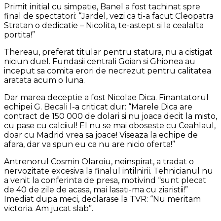
Primit initial cu simpatie, Banel a fost tachinat spre
final de spectatori: “Jardel, vezi ca ti-a facut Cleopatra
Stratan o dedicatie – Nicolita, te-astept si la cealalta
portita!”
Thereau, preferat titular pentru statura, nu a cistigat
niciun duel. Fundasii centrali Goian si Ghionea au
inceput sa comita erori de necrezut pentru calitatea
aratata acum o luna.
Dar marea deceptie a fost Nicolae Dica. Finantatorul
echipei G. Becali l-a criticat dur: “Marele Dica are
contract de 150 000 de dolari si nu joaca decit la misto,
cu pase cu calciiul! El nu se mai oboseste cu Ceahlaul,
doar cu Madrid vrea sa joace! Viseaza la echipe de
afara, dar va spun eu ca nu are nicio oferta!”
Antrenorul Cosmin Olaroiu, neinspirat, a tradat o
nervozitate excesiva la finalul intilnirii. Tehnicianul nu
a venit la conferinta de presa, motivind “sunt plecat
de 40 de zile de acasa, mai lasati-ma cu ziaristii!”
Imediat dupa meci, declarase la TVR: “Nu meritam
victoria. Am jucat slab”.