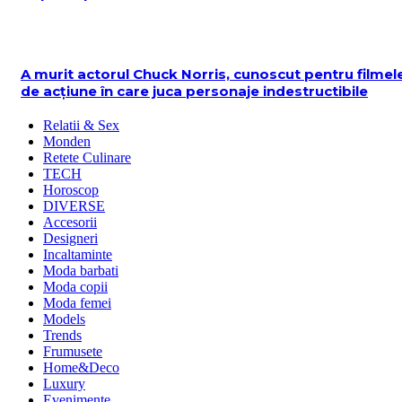
A murit actorul Chuck Norris, cunoscut pentru filmel
de acțiune în care juca personaje indestructibile
Relatii & Sex
Monden
Retete Culinare
TECH
Horoscop
DIVERSE
Accesorii
Designeri
Incaltaminte
Moda barbati
Moda copii
Moda femei
Models
Trends
Frumusete
Home&Deco
Luxury
Evenimente