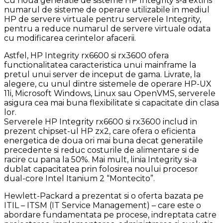
Cu noua generatie de sisteme HP Integrity s-a extins
numarul de sisteme de operare utilizabile in mediul
HP de servere virtuale pentru serverele Integrity,
pentru a reduce numarul de servere virtuale odata
cu modificarea cerintelor afacerii.
Astfel, HP Integrity rx6600 si rx3600 ofera
functionalitatea caracteristica unui mainframe la
pretul unui server de inceput de gama. Livrate, la
alegere, cu unul dintre sistemele de operare HP-UX
11i, Microsoft Windows, Linux sau OpenVMS, serverele
asigura cea mai buna flexibilitate si capacitate din clasa
lor.
Serverele HP Integrity rx6600 si rx3600 includ in
prezent chipset-ul HP zx2, care ofera o eficienta
energetica de doua ori mai buna decat generatiile
precedente si reduc costurile de alimentare si de
racire cu pana la 50%. Mai mult, linia Integrity si-a
dublat capacitatea prin folosirea noului procesor
dual-core Intel Itanium 2 “Montecito”.
Hewlett-Packard a prezentat si o oferta bazata pe
ITIL – ITSM (IT Service Management) – care este o
abordare fundamentata pe procese, indreptata catre