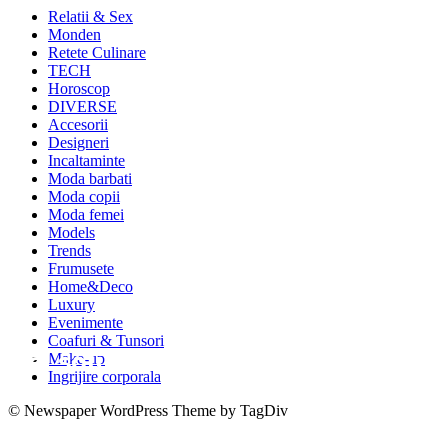
Relatii & Sex
Monden
Retete Culinare
TECH
Horoscop
DIVERSE
Accesorii
Designeri
Incaltaminte
Moda barbati
Moda copii
Moda femei
Models
Trends
Frumusete
Home&Deco
Luxury
Evenimente
Coafuri & Tunsori
Noi solutii si servicii la HP Solutio
Make-up
Ingrijire corporala
Day
© Newspaper WordPress Theme by TagDiv