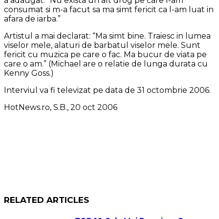
a adaugat: “Nu exista un alt drog pe care l-am
consumat si m-a facut sa ma simt fericit ca l-am luat in
afara de iarba.”
Artistul a mai declarat: “Ma simt bine. Traiesc in lumea
viselor mele, alaturi de barbatul viselor mele. Sunt
fericit cu muzica pe care o fac. Ma bucur de viata pe
care o am.” (Michael are o relatie de lunga durata cu
Kenny Goss.)
Interviul va fi televizat pe data de 31 octombrie 2006.
HotNews.ro, S.B., 20 oct 2006
RELATED ARTICLES