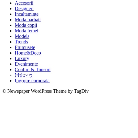
Accesorii
Designeri
Incaltaminte
Moda barbati
Moda copii
Moda femei
Models
Trends
Frumusete
Home&Deco
Luxury
Evenimente
Coafuri & Tunsori
George Michael: "Cannabisul ma f
Make-up
Ingrijire corporala
fericit"
© Newspaper WordPress Theme by TagDiv