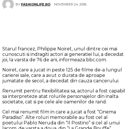
NOVEMBER 24, 2006
BY
FASHIONLIFE.RO
Starul francez, Philippe Noiret, unul dintre cei mai
cunoscuti si indragiti actori ai generatiei lui, a decedat
joi, la varsta de 76 de ani, informeaza bbc.com.
Noiret, care a jucat in peste 125 de filme de-a lungul
carierei sale, care a avut o durata de aproape
jumatate de secol, a decedat din cauza cancerului.
Renumit pentru flexibilitatea sa, actorul a fost capabil
sa interpreteze atat rolurile personajelor din inalta
societate, cat si pe cele ale oamenilor de rand.
Cel mai renumit film in care a jucat a fost “Cinema
Paradiso”. Alte roluri memorabile au fost cel al
poetului Pablo Neruda din “Il Postino” si cel al unui
lacom, de varsta a doua, din “La Grande Bouffe”.