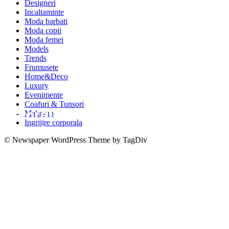
Designeri
Incaltaminte
Moda barbati
Moda copii
Moda femei
Models
Trends
Frumusete
Home&Deco
Luxury
Evenimente
Coafuri & Tunsori
Actorul francez, Philippe Noiret, a
Make-up
Ingrijire corporala
decedat
© Newspaper WordPress Theme by TagDiv